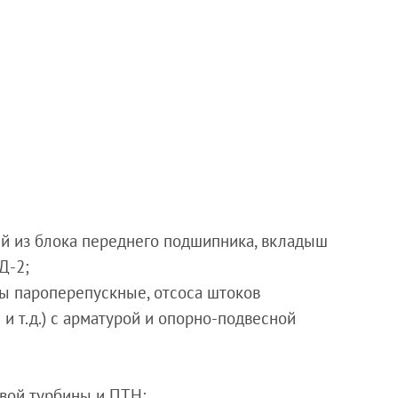
й из блока переднего подшипника, вкладыш
Д-2;
убы пароперепускные, отсоса штоков
и т.д.) с арматурой и опорно-подвесной
овой турбины и ПТН;