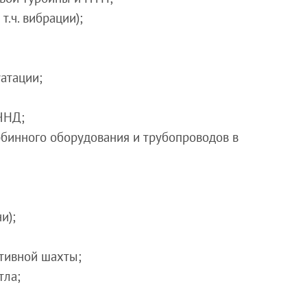
т.ч. вибрации);
уатации;
ЧНД;
рбинного оборудования и трубопроводов в
и);
тивной шахты;
тла;