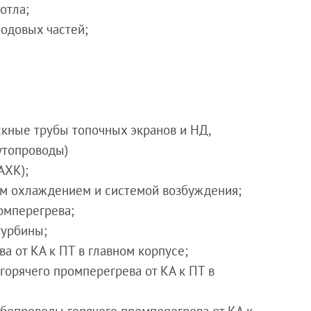
отла;
ходовых частей;
скные трубы топочных экранов и НД,
утопроводы)
АХК);
ым охлаждением и системой возбуждения;
омперегрева;
турбины;
а от КА к ПТ в главном корпусе;
горячего промперегрева от КА к ПТ в