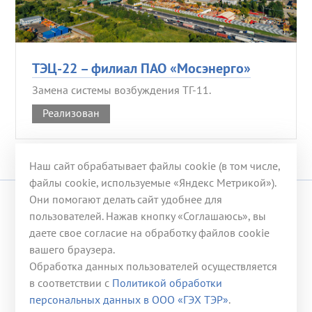
ТЭЦ-22 – филиал ПАО «Мосэнерго»
Замена системы возбуждения ТГ-11.
Реализован
Наш сайт обрабатывает файлы cookie (в том числе,
файлы cookie, используемые «Яндекс Метрикой»).
Они помогают делать сайт удобнее для
© 2008-2026 ООО «ГЭХ ТЭР»
пользователей. Нажав кнопку «Соглашаюсь», вы
даете свое согласие на обработку файлов cookie
117246, г. Москва, ул. Херсонская, д. 43, корп. 3
вашего браузера.
Телефон:
+7 (499) 653-53-07
Обработка данных пользователей осуществляется
Эл. почта:
office@gehter.ru
в соответствии с
Политикой обработки
персональных данных в ООО «ГЭХ ТЭР»
.
Контактная информация